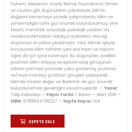
Duhem, Meyerson, Koyré, Bernal, Feyerabend, Ziman
ve Laudan gibi düşünürlerin çabalarıyla, bilimin
doğasını kavramaya yönelik çalışmalarda, bilim ve
yöntembilgisi tarihi göz önünde bulundurulmuş; yine
felsefi, metafizik, sosyolojik, psikolojik yanların da
hesaba katılmasının oldukça aydınlatıcı olacağı
düşüncesi ön plana çıkarılmıştır. Yani, bilimin işleyişi
konusunda bilim tarihinin yanı sıra insan ve toplum
öğesi de için içine katılmıştır. Bu düşünürler, özellikle
pozitivist bilim anlayışı ve epistemoloji görüşünün
etkisini yitirmesi yönünde çaba göstermiş; pozitivist
ve/veya mantıkçı pozitivist görüşleri yadsıyarak
bilimde insanın değer ve ilkelerinin de göz önünde
bulundurulması gerektiğini savunmuşlardır. —
Yazar:
Talip Kabadayı —
Yayın Tarihi:
1. Basım — Mart 2010 —
ISBN:
9789944795227 —
Sayfa Sayısı:
144
SEPETE EKLE