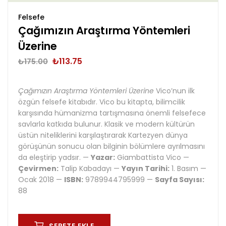
Felsefe
Çağımızın Araştırma Yöntemleri
Üzerine
₺
113.75
₺
175.00
Çağımızın Araştırma Yöntemleri Üzerine
Vico’nun ilk
özgün felsefe kitabıdır. Vico bu kitapta, bilimcilik
karşısında hümanizma tartışmasına önemli felsefece
savlarla katkıda bulunur. Klasik ve modern kültürün
üstün niteliklerini karşılaştırarak Kartezyen dünya
görüşünün sonucu olan bilginin bölümlere ayrılmasını
da eleştirip yadsır. —
Yazar:
Giambattista Vico —
Çevirmen:
Talip Kabadayı —
Yayın Tarihi:
1. Basım —
Ocak 2018 —
ISBN:
9789944795999 —
Sayfa Sayısı:
88