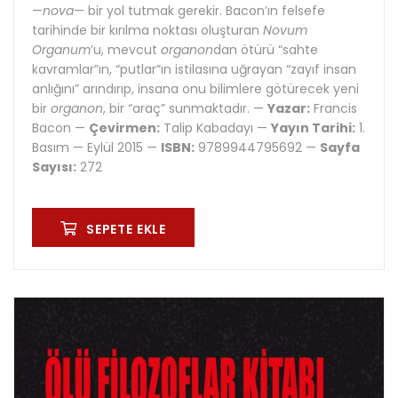
—
nova
— bir yol tutmak gerekir. Bacon’ın felsefe
tarihinde bir kırılma noktası oluşturan
Novum
Organum
’u, mevcut
organon
dan ötürü “sahte
kavramlar”ın, “putlar”ın istilasına uğrayan “zayıf insan
anlığını” arındırıp, insana onu bilimlere götürecek yeni
bir
organon
, bir “araç” sunmaktadır. —
Yazar:
Francis
Bacon —
Çevirmen:
Talip Kabadayı —
Yayın Tarihi:
1.
Basım — Eylül 2015 —
ISBN:
9789944795692 —
Sayfa
Sayısı:
272
SEPETE EKLE