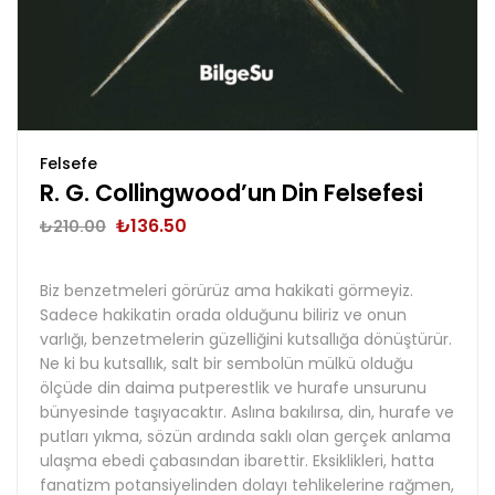
Felsefe
R. G. Collingwood’un Din Felsefesi
₺
136.50
₺
210.00
Biz benzetmeleri görürüz ama hakikati görmeyiz.
Sadece hakikatin orada olduğunu biliriz ve onun
varlığı, benzetmelerin güzelliğini kutsallığa dönüştürür.
Ne ki bu kutsallık, salt bir sembolün mülkü olduğu
ölçüde din daima putperestlik ve hurafe unsurunu
bünyesinde taşıyacaktır. Aslına bakılırsa, din, hurafe ve
putları yıkma, sözün ardında saklı olan gerçek anlama
ulaşma ebedi çabasından ibarettir. Eksiklikleri, hatta
fanatizm potansiyelinden dolayı tehlikelerine rağmen,