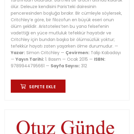
tarafından öldürülür. Barthes bir aracın altında kalarak
ölür. Deleuze kendisini Paris’teki dairesinin
penceresinden boşluğa bırakır. Bir cümleyle söylersek,
Critchley’e göre, bir filozofun en büyük eseri onun
ölüm şeklidir. Aristoteles’ten bu yana felsefenin
vadettiği en yüce mutluluk tefekkür hayatıdır ve
Critchley için bundan başka bir ölümsüzlük yoktur;
tefekkür hayatı zaten yaşarken ölme durumudur. —
Yazar:
Simon Critchley —
Çevirmen:
Talip Kabadayı
—
Yayın Tarihi:
1. Basım — Ocak 2015 —
ISBN:
9789944795661 —
Sayfa Sayısı:
312
SEPETE EKLE