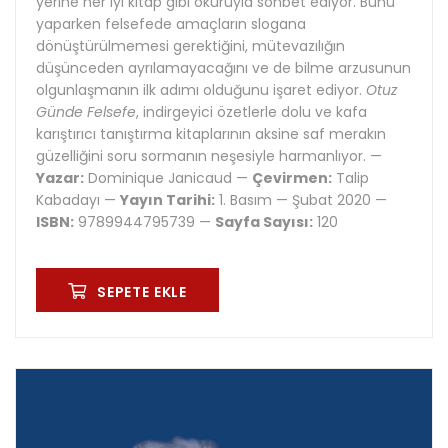
yerine her iyi kitap gibi okuruyla sohbet ediyor. Bunu
yaparken felsefede amaçların slogana
dönüştürülmemesi gerektiğini, mütevazılığın
düşünceden ayrılamayacağını ve de bilme arzusunun
olgunlaşmanın ilk adımı olduğunu işaret ediyor.
Otuz
Günde Felsefe
, indirgeyici özetlerle dolu ve kafa
karıştırıcı tanıştırma kitaplarının aksine saf merakın
güzelliğini soru sormanın neşesiyle harmanlıyor. —
Yazar:
Dominique Janicaud —
Çevirmen:
Talip
Kabadayı —
Yayın Tarihi:
1. Basım — Şubat 2020 —
ISBN:
9789944795739 —
Sayfa Sayısı:
120
SEPETE EKLE