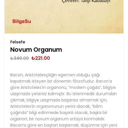
Felsefe
Novum Organum
₺
221.00
₺
340.00
Bacon, Aristotelesçiliğin egemen olduğu çağı
kapatmak isteyen bir dönemin filozofudur. Bacon’a
göre Aristoteles’in
organon
u, “modern çağda”, bilgiye
ulaşmada yetersiz kalmıştır. Bu istenmedik durumdan
çıkmak, bilgiye ulaşmada başarısız olmamak için,
Aristoteles’in
organon
unun yerini alacak, “bilim
çağında” bilgi edinmede başarılı olacak, başka bir
organon
, bir
novum organum
ortaya konmalıdır.
Bacon’a göre en baştan başlamak, düşünme için yeni