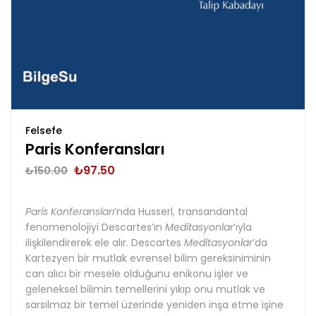
Felsefe
Paris Konferansları
₺
97.50
₺
150.00
Paris Konferansları
’nda Husserl, transandantal
fenomenolojiyi Descartes’ın
Meditasyonlar
’ıyla
ilişkilendirerek ele alır. Descartes
Meditasyonlar
’da
Kartezyen bir mutlak evrensel bilim gereksiniminin
can alıcı bir mesele olduğunu enikonu işler ve
geleneksel bilimin temellerini yıkıp onu mutlak ve
sarsılmaz bir temel üzerinde yeniden inşa etme işine