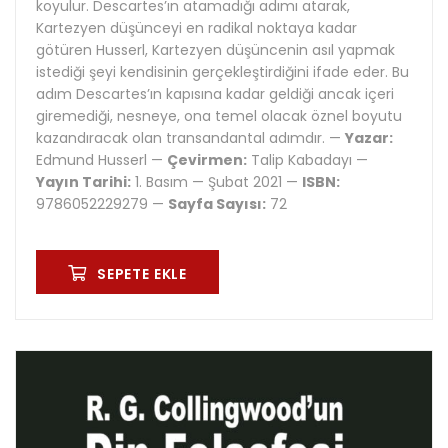
koyulur. Descartes’ın atamadığı adımı atarak,
Kartezyen düşünceyi en radikal noktaya kadar
götüren Husserl, Kartezyen düşüncenin asıl yapmak
istediği şeyi kendisinin gerçekleştirdiğini ifade eder. Bu
adım Descartes’ın kapısına kadar geldiği ancak içeri
giremediği, nesneye, ona temel olacak öznel boyutu
kazandıracak olan transandantal adımdır. —
Yazar:
Edmund Husserl —
Çevirmen:
Talip Kabadayı —
Yayın Tarihi:
1. Basım — Şubat 2021 —
ISBN:
9786052229279 —
Sayfa Sayısı:
72
SEPETE EKLE