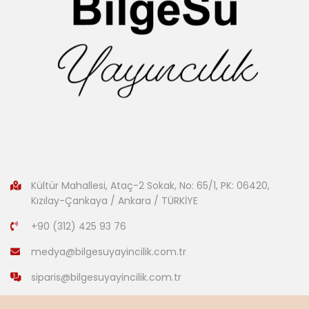
Kültür Mahallesi, Ataç-2 Sokak, No: 65/1, PK: 06420,
Kızılay-Çankaya / Ankara / TÜRKİYE
+90 (312) 425 93 76
medya@bilgesuyayincilik.com.tr
siparis@bilgesuyayincilik.com.tr