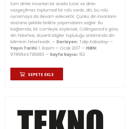
tüm dinler insanları bir arada tutar ve dinin
vazgeçilmez toplumsal bir rolü vardır; din, bu rolü
oynamaya da devam edecektir. Çünkü din insanların
dostane şekilde birlikte yaşamalarını sağlar. Bu
bağlamda, bir cümleyle söylersek, Collingwood’a göre,
din felsefesi, düzenli bilgiler topluluğu anlamında din
biliminin felsefesidir. —
Derleyen:
Talip Kabadayı —
Yayın Tarihi:
1. Basım — Ocak 2017 —
ISBN:
9789944795883 —
Sayfa Sayısı:
152
SEPETE EKLE