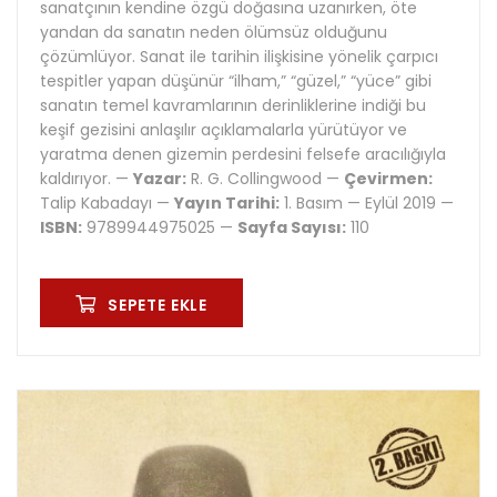
sanatçının kendine özgü doğasına uzanırken, öte
yandan da sanatın neden ölümsüz olduğunu
çözümlüyor. Sanat ile tarihin ilişkisine yönelik çarpıcı
tespitler yapan düşünür “ilham,” “güzel,” “yüce” gibi
sanatın temel kavramlarının derinliklerine indiği bu
keşif gezisini anlaşılır açıklamalarla yürütüyor ve
yaratma denen gizemin perdesini felsefe aracılığıyla
kaldırıyor. —
Yazar:
R. G. Collingwood —
Çevirmen:
Talip Kabadayı —
Yayın Tarihi:
1. Basım — Eylül 2019 —
ISBN:
9789944975025 —
Sayfa Sayısı:
110
SEPETE EKLE