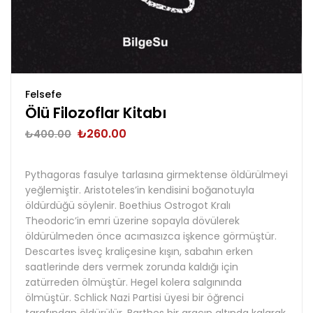
Felsefe
Ölü Filozoflar Kitabı
₺
260.00
₺
400.00
Pythagoras fasulye tarlasına girmektense öldürülmeyi
yeğlemiştir. Aristoteles’in kendisini boğanotuyla
öldürdüğü söylenir. Boethius Ostrogot Kralı
Theodoric’in emri üzerine sopayla dövülerek
öldürülmeden önce acımasızca işkence görmüştür.
Descartes İsveç kraliçesine kışın, sabahın erken
saatlerinde ders vermek zorunda kaldığı için
zatürreden ölmüştür. Hegel kolera salgınında
ölmüştür. Schlick Nazi Partisi üyesi bir öğrenci