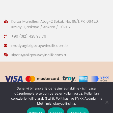
Kültür Mahallesi, Ataç-2 Sokak, No: 65/1, PK: 06420,
Kızılay-Çankaya / Ankara / TÜRKİYE
+90 (312) 425 93 76
medya@bilgesuyayincilik.com.tr
siparis@bilgesuyayincilik.com.tr
Daha iyi bir alışveriş deneyimi sunabilmek için yasal
düzenlemelere uygun çerezler kullanıyoruz. Kullanılan
çerezlerle ilgili olarak Gizlilik Politikası ve KVKK Aydınlanma
Copyright © 2007-2022
Metnimizi okuyabilirsiniz.
Web Design:
Sicilya Dijital / Talha Dereci
Kabul Et
Reddet
Metni Oku