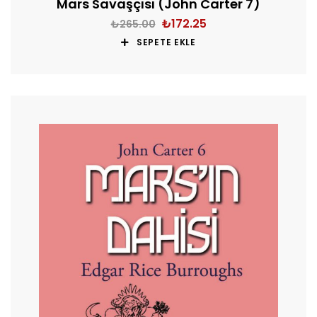
Mars Savaşçısı (John Carter 7)
₺
172.25
₺
265.00
SEPETE EKLE