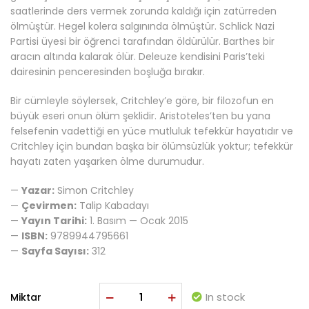
saatlerinde ders vermek zorunda kaldığı için zatürreden
ölmüştür. Hegel kolera salgınında ölmüştür. Schlick Nazi
Partisi üyesi bir öğrenci tarafından öldürülür. Barthes bir
aracın altında kalarak ölür. Deleuze kendisini Paris’teki
dairesinin penceresinden boşluğa bırakır.
Bir cümleyle söylersek, Critchley’e göre, bir filozofun en
büyük eseri onun ölüm şeklidir. Aristoteles’ten bu yana
felsefenin vadettiği en yüce mutluluk tefekkür hayatıdır ve
Critchley için bundan başka bir ölümsüzlük yoktur; tefekkür
hayatı zaten yaşarken ölme durumudur.
—
Yazar:
Simon Critchley
—
Çevirmen:
Talip Kabadayı
—
Yayın Tarihi:
1. Basım — Ocak 2015
—
ISBN:
9789944795661
—
Sayfa Sayısı:
312
In stock
Miktar