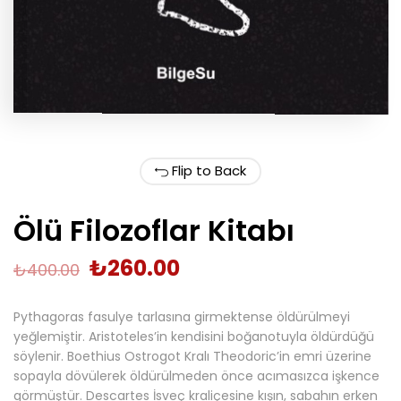
Flip to Back
Ölü Filozoflar Kitabı
₺
260.00
₺
400.00
Pythagoras fasulye tarlasına girmektense öldürülmeyi
yeğlemiştir. Aristoteles’in kendisini boğanotuyla öldürdüğü
söylenir. Boethius Ostrogot Kralı Theodoric’in emri üzerine
sopayla dövülerek öldürülmeden önce acımasızca işkence
görmüştür. Descartes İsveç kraliçesine kışın, sabahın erken