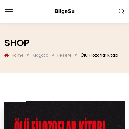
SHOP
Home
Mağaza
Felsefe
Ölü Filozoflar Kitabı