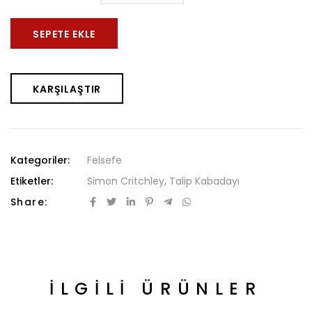
SEPETE EKLE
KARŞILAŞTIR
Kategoriler:
Felsefe
Etiketler:
Simon Critchley
,
Talip Kabadayı
Share:
İLGILI ÜRÜNLER