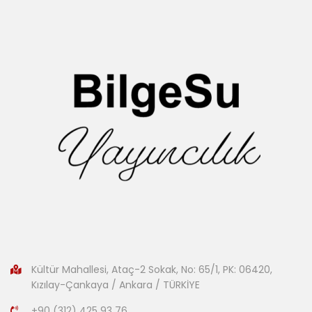
Kültür Mahallesi, Ataç-2 Sokak, No: 65/1, PK: 06420,
Kızılay-Çankaya / Ankara / TÜRKİYE
+90 (312) 425 93 76