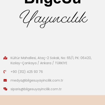
Kültür Mahallesi, Ataç-2 Sokak, No: 65/1, PK: 06420,
Kızılay-Çankaya / Ankara / TÜRKİYE
+90 (312) 425 93 76
medya@bilgesuyayincilik.com.tr
siparis@bilgesuyayincilik.com.tr