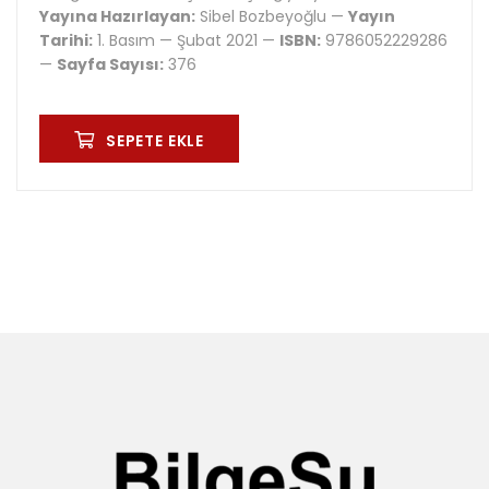
Yayına Hazırlayan:
Sibel Bozbeyoğlu —
Yayın
Tarihi:
1. Basım — Şubat 2021 —
ISBN:
9786052229286
—
Sayfa Sayısı:
376
SEPETE EKLE