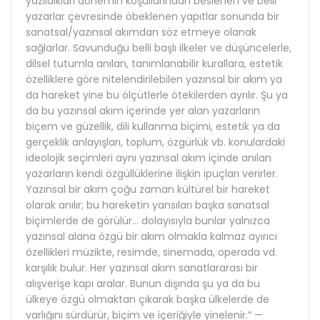
yazıldıkları dönemin koşullarından beslenen ve belli
yazarlar çevresinde öbeklenen yapıtlar sonunda bir
sanatsal/yazınsal akımdan söz etmeye olanak
sağlarlar. Savunduğu belli başlı ilkeler ve düşüncelerle,
dilsel tutumla anılan, tanımlanabilir kurallara, estetik
özelliklere göre nitelendirilebilen yazınsal bir akım ya
da hareket yine bu ölçütlerle ötekilerden ayrılır. Şu ya
da bu yazınsal akım içerinde yer alan yazarların
biçem ve güzellik, dili kullanma biçimi, estetik ya da
gerçeklik anlayışları, toplum, özgürlük vb. konulardaki
ideolojik seçimleri aynı yazınsal akım içinde anılan
yazarların kendi özgüllüklerine ilişkin ipuçları verirler.
Yazınsal bir akım çoğu zaman kültürel bir hareket
olarak anılır; bu hareketin yansıları başka sanatsal
biçimlerde de görülür… dolayısıyla bunlar yalnızca
yazınsal alana özgü bir akım olmakla kalmaz ayırıcı
özellikleri müzikte, resimde, sinemada, operada vd.
karşılık bulur. Her yazınsal akım sanatlararası bir
alışverişe kapı aralar. Bunun dışında şu ya da bu
ülkeye özgü olmaktan çıkarak başka ülkelerde de
varlığını sürdürür, biçim ve içeriğiyle yinelenir.” —