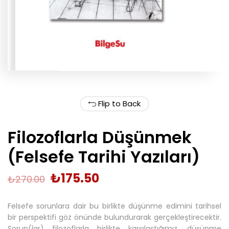
Flip to Back
Filozoflarla Düşünmek
(Felsefe Tarihi Yazıları)
₺
175.50
₺
270.00
Felsefe sorunlara dair bu birlikte düşünme edimini tarihsel
bir perspektifi göz önünde bulundurarak gerçekleştirecektir.
Sorun(lar) filozoflarla birlikte karşılaştığımız, düşünme