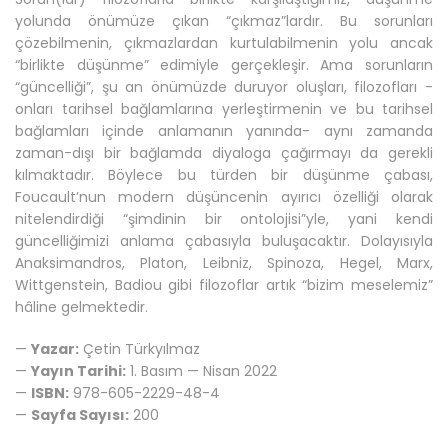
yolunda önümüze çıkan “çıkmaz”lardır. Bu sorunları
çözebilmenin, çıkmazlardan kurtulabilmenin yolu ancak
“birlikte düşünme” edimiyle gerçekleşir. Ama sorunların
“güncelliği”, şu an önümüzde duruyor oluşları, filozofları -
onları tarihsel bağlamlarına yerleştirmenin ve bu tarihsel
bağlamları içinde anlamanın yanında- aynı zamanda
zaman-dışı bir bağlamda diyaloga çağırmayı da gerekli
kılmaktadır. Böylece bu türden bir düşünme çabası,
Foucault’nun modern düşüncenin ayırıcı özelliği olarak
nitelendirdiği “şimdinin bir ontolojisi”yle, yani kendi
güncelliğimizi anlama çabasıyla buluşacaktır. Dolayısıyla
Anaksimandros, Platon, Leibniz, Spinoza, Hegel, Marx,
Wittgenstein, Badiou gibi filozoflar artık “bizim meselemiz”
hâline gelmektedir.
—
Yazar:
Çetin Türkyılmaz
—
Yayın Tarihi:
1. Basım — Nisan 2022
—
ISBN:
978-605-2229-48-4
—
Sayfa Sayısı:
200