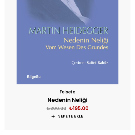
Felsefe
Nedenin Neliği
₺
195.00
₺
300.00
SEPETE EKLE