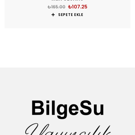
₺
107.25
₺
165.00
SEPETE EKLE