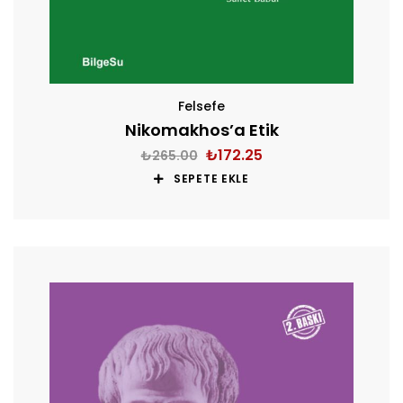
Felsefe
Nikomakhos’a Etik
₺
172.25
₺
265.00
SEPETE EKLE