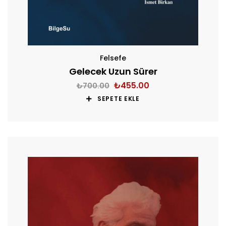
Felsefe
Gelecek Uzun Sürer
₺
455.00
₺
700.00
SEPETE EKLE