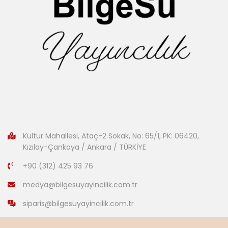
Kültür Mahallesi, Ataç-2 Sokak, No: 65/1, PK: 06420,
Kızılay-Çankaya / Ankara / TÜRKİYE
+90 (312) 425 93 76
medya@bilgesuyayincilik.com.tr
siparis@bilgesuyayincilik.com.tr