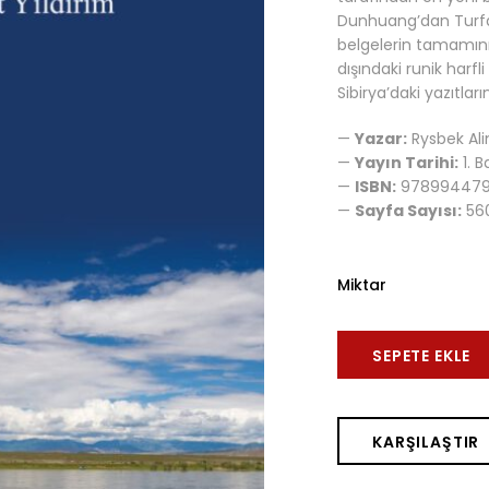
Dunhuang’dan Turfan’
belgelerin tamamını 
dışındaki runik harfl
Sibirya’daki yazıtl
—
Yazar:
Rysbek Ali
—
Yayın Tarihi:
1. 
—
ISBN:
978994479
—
Sayfa Sayısı:
56
Miktar
SEPETE EKLE
KARŞILAŞTIR