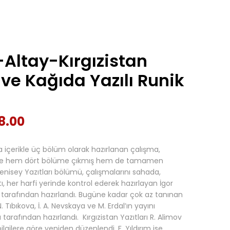
Altay-Kırgızistan
ı ve Kağıda Yazılı Runik
8.00
 içerikle üç bölüm olarak hazırlanan çalışma,
iyle hem dört bölüme çıkmış hem de tamamen
enisey Yazıtları bölümü, çalışmalarını sahada,
ı, her harfi yerinde kontrol ederek hazırlayan İgor
tarafından hazırlandı. Bugüne kadar çok az tanınan
 N. Tıbıkova, İ. A. Nevskaya ve M. Erdal’ın yayını
tarafından hazırlandı. Kırgızistan Yazıtları R. Alimov
lgilere göre yeniden düzenlendi. F. Yıldırım ise