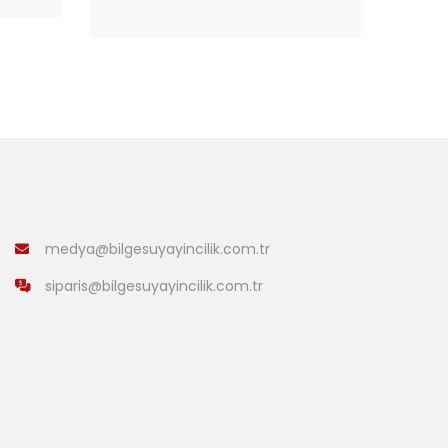
SEPETE EKLE
medya@bilgesuyayincilik.com.tr
siparis@bilgesuyayincilik.com.tr