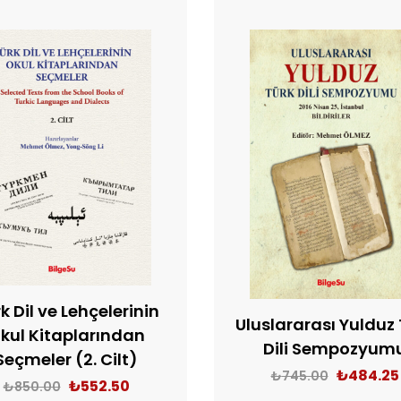
k Dil ve Lehçelerinin
Uluslararası Yulduz 
kul Kitaplarından
Dili Sempozyum
Seçmeler (2. Cilt)
₺
484.25
₺
745.00
₺
552.50
₺
850.00
SEPETE EKLE