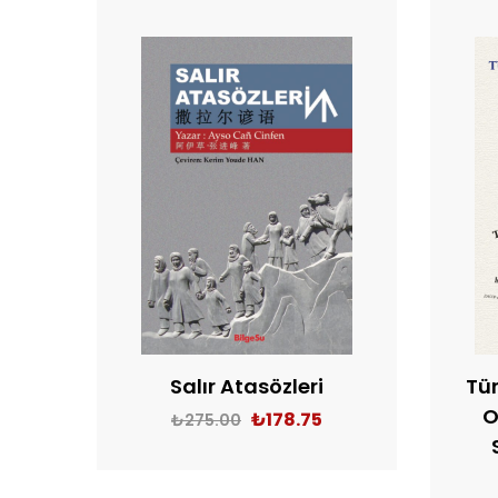
Tür
Salır Atasözleri
O
₺
178.75
₺
275.00
SEPETE EKLE