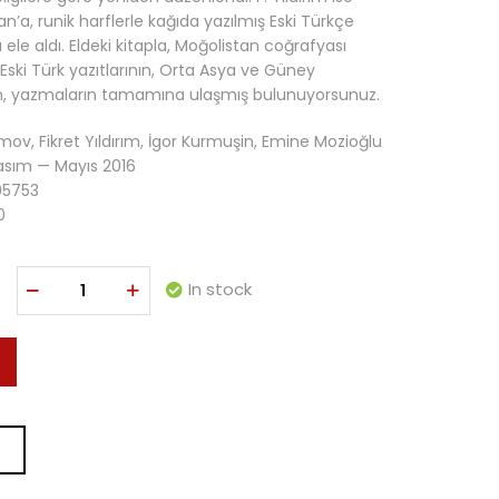
a, runik harflerle kağıda yazılmış Eski Türkçe
ele aldı. Eldeki kitapla, Moğolistan coğrafyası
i Eski Türk yazıtlarının, Orta Asya ve Güney
arın, yazmaların tamamına ulaşmış bulunuyorsunuz.
mov, Fikret Yıldırım, İgor Kurmuşin, Emine Mozioğlu
Basım — Mayıs 2016
5753
0
In stock