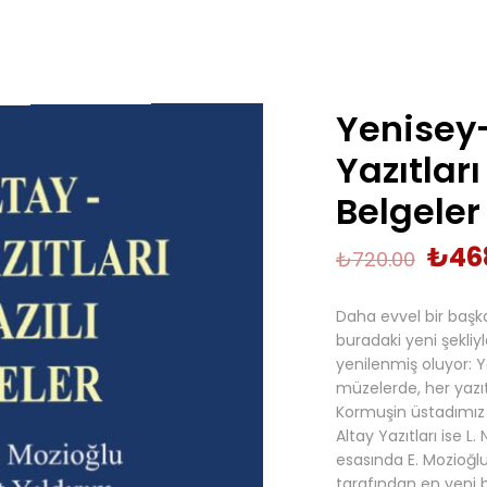
Yenisey-
Yazıtlar
Belgeler
₺
46
₺
720.00
Daha evvel bir başka
buradaki yeni şekl
yenilenmiş oluyor: Y
müzelerde, her yazıt
Kormuşin üstadımız 
Altay Yazıtları ise L.
esasında E. Mozioğlu 
tarafından en yeni bi