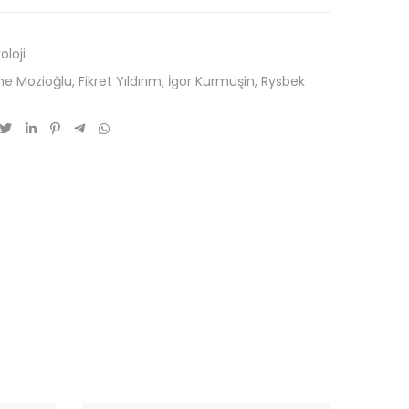
oloji
ne Mozioğlu
,
Fikret Yıldırım
,
İgor Kurmuşin
,
Rysbek