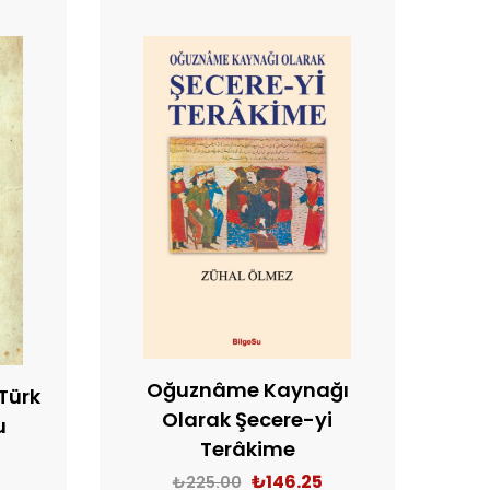
Oğuznâme Kaynağı
Türk
Olarak Şecere-yi
u
Terâkime
₺
146.25
₺
225.00