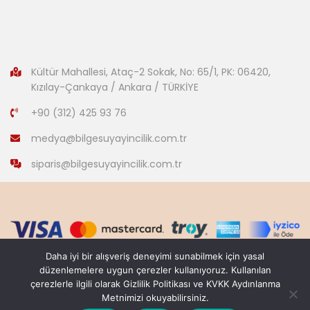
Kültür Mahallesi, Ataç-2 Sokak, No: 65/1, PK: 06420,
Kızılay-Çankaya / Ankara / TÜRKİYE
+90 (312) 425 93 76
medya@bilgesuyayincilik.com.tr
siparis@bilgesuyayincilik.com.tr
Daha iyi bir alışveriş deneyimi sunabilmek için yasal
düzenlemelere uygun çerezler kullanıyoruz. Kullanılan
çerezlerle ilgili olarak Gizlilik Politikası ve KVKK Aydınlanma
Copyright © 2007-2022
Metnimizi okuyabilirsiniz.