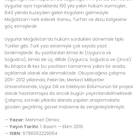
Uygurlar aynı topraklarda 100 yıla yakın hüküm sürmüşler,
840 yılında kuzeyden gelen Kırgızların gelmesiyle
Moğolistan’ı terk ederek Gansu, Turfan ve Aksu bölgesine
göç etmişlerdir.
Uygurlar Moğolistan’da hüküm sürdükleri dönemde tıpkı
Türkler gibi, Türk yazı sistemiyle çok sayıda yazıt
bırakmışlardır. Bu yazıtlardan kimisi iki (Uygurca ve
Soğudca), kimisi de üç dillidir (Uygurca, Soğudca ve Çince).
Bu kitapta ilk kez bu yazıtların tamamına yakını bir arada,
açıklamalı olarak ele alınmaktadır. Okuyacağınız çalışma
2011- 2012 yıllarında, Pekin’de, Merkezî Milliyetler
Üniversitesinde, Uygur Dili ve Edebiyatı Bölümünün bir projesi
olarak hazırlanmışsa da ancak bugün yayımlanabilmektedir.
Çalışma, sonraki yıllarda alanda yapılan araştırmalarla
gözden geçirilmiş, görsel malzeme ile zenginleştirilmiştir.
—
Yazar:
Mehmet Ölmez
—
Yayın Tarihi:
1. Basım — Ekim 2019
—
ISBN:
9786052229064