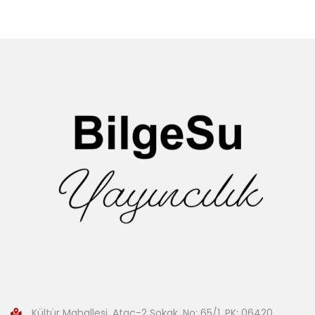
Kültür Mahallesi, Ataç-2 Sokak, No: 65/1, PK: 06420,