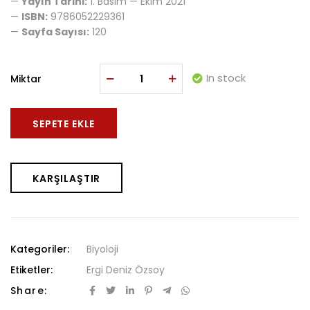
—
Yayın Tarihi:
1. Basım — Ekim 2021
—
ISBN:
9786052229361
—
Sayfa Sayısı:
120
In stock
Miktar
SEPETE EKLE
KARŞILAŞTIR
Kategoriler:
Biyoloji
Etiketler:
Ergi Deniz Özsoy
Share: