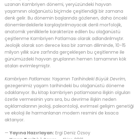
uzanan Kambriyen dönemi, yeryüzündeki hayvan
yaşamının olağanüstü biçimde çeşitlendiği bir zamana
denk gelir. Bu dönemin başlarında gözlenen, daha önceki
dönemlerdekilerle karşılaştırılmayacak denli morfolojik,
anatomik yeniliklerle karakterize edilen bu olağanüstü
çeşitlenme Kambriyen Patlaması olarak adlandırılmıştır.
Jeolojik olarak son derece kısa bir zaman diliminde, 10-15
milyon yıllık süre zarfında gerçekleşen bu çeşitlenme ile
günümüzdeki hayvan gruplarının hemen tamamının kök
ataları evrimleşmiştir.
Kambriyen Patlaması: Yaşamın Tarihindeki Büyük Devrim
,
gezegenimiz yaşam tarihindeki bu olağanüstü döneme
odaklanıyor. Bu kitap kambriyen patlamasına ilişkin olguları
özetle vermesinin yanı sıra, bu devrime ilişkin neden
açıklamalarının jeoloji, paleontoloji, evrimsel gelişim genetiği
ve ekoloji ile harmanlanan modern resmini de kısaca
aktarıyor.
—
Yayına Hazırlayan:
Ergi Deniz Özsoy