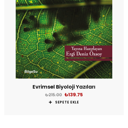
Evrimsel Biyoloji Yazıları
₺
139.75
₺
215.00
SEPETE EKLE