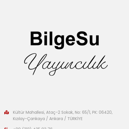
Kültür Mahallesi, Ataç-2 Sokak, No: 65/1, PK: 06420,
Kızılay-Çankaya / Ankara / TÜRKİYE