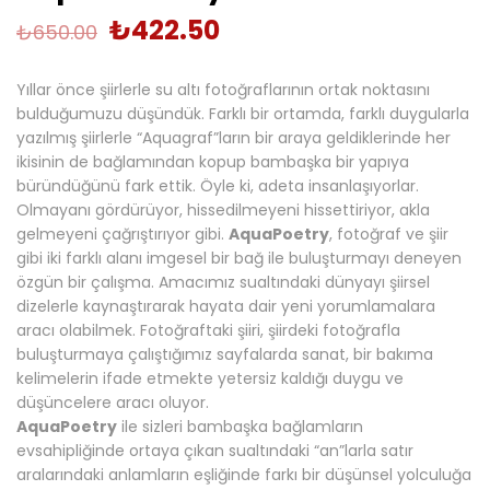
₺
422.50
₺
650.00
Yıllar önce şiirlerle su altı fotoğraflarının ortak noktasını
bulduğumuzu düşündük. Farklı bir ortamda, farklı duygularla
yazılmış şiirlerle “Aquagraf”ların bir araya geldiklerinde her
ikisinin de bağlamından kopup bambaşka bir yapıya
büründüğünü fark ettik. Öyle ki, adeta insanlaşıyorlar.
Olmayanı gördürüyor, hissedilmeyeni hissettiriyor, akla
gelmeyeni çağrıştırıyor gibi.
AquaPoetry
, fotoğraf ve şiir
gibi iki farklı alanı imgesel bir bağ ile buluşturmayı deneyen
özgün bir çalışma. Amacımız sualtındaki dünyayı şiirsel
dizelerle kaynaştırarak hayata dair yeni yorumlamalara
aracı olabilmek. Fotoğraftaki şiiri, şiirdeki fotoğrafla
buluşturmaya çalıştığımız sayfalarda sanat, bir bakıma
kelimelerin ifade etmekte yetersiz kaldığı duygu ve
düşüncelere aracı oluyor.
AquaPoetry
ile sizleri bambaşka bağlamların
evsahipliğinde ortaya çıkan sualtındaki “an”larla satır
aralarındaki anlamların eşliğinde farkı bir düşünsel yolculuğa