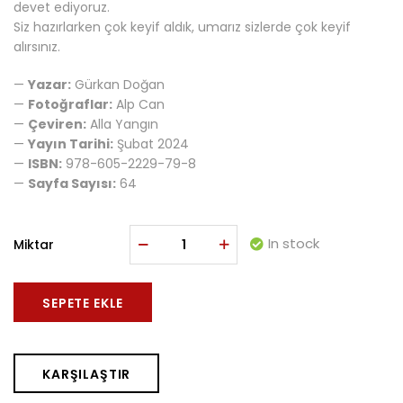
devet ediyoruz.
Siz hazırlarken çok keyif aldık, umarız sizlerde çok keyif
alırsınız.
—
Yazar:
Gürkan Doğan
—
Fotoğraflar:
Alp Can
—
Çeviren:
Alla Yangın
—
Yayın Tarihi:
Şubat 2024
—
ISBN:
978-605-2229-79-8
—
Sayfa Sayısı:
64
In stock
Miktar
SEPETE EKLE
KARŞILAŞTIR