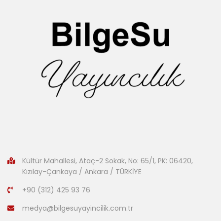
Kültür Mahallesi, Ataç-2 Sokak, No: 65/1, PK: 06420,
Kızılay-Çankaya / Ankara / TÜRKİYE
+90 (312) 425 93 76
medya@bilgesuyayincilik.com.tr