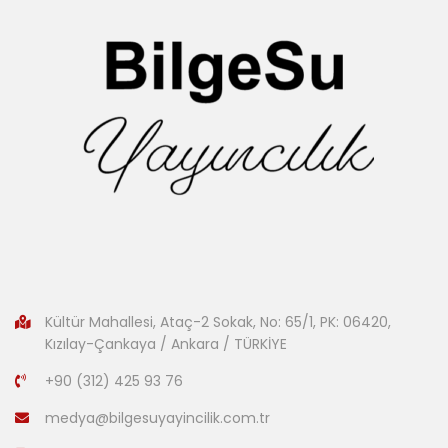
Kültür Mahallesi, Ataç-2 Sokak, No: 65/1, PK: 06420,
Kızılay-Çankaya / Ankara / TÜRKİYE
+90 (312) 425 93 76
medya@bilgesuyayincilik.com.tr