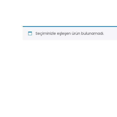
Seçiminizle eşleşen ürün bulunamadı.