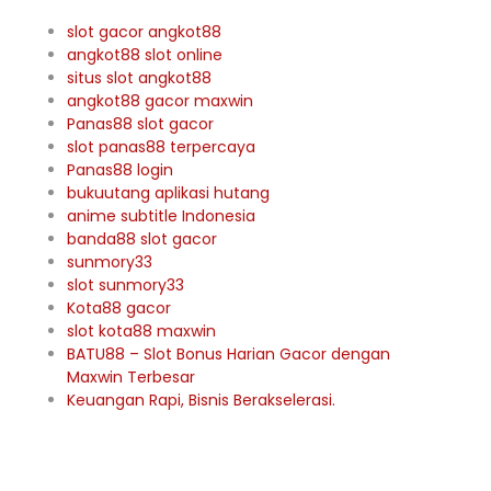
slot gacor angkot88
angkot88 slot online
situs slot angkot88
angkot88 gacor maxwin
Panas88 slot gacor
slot panas88 terpercaya
Panas88 login
bukuutang aplikasi hutang
anime subtitle Indonesia
banda88 slot gacor
sunmory33
slot sunmory33
Kota88 gacor
slot kota88 maxwin
BATU88 – Slot Bonus Harian Gacor dengan
Maxwin Terbesar
Keuangan Rapi, Bisnis Berakselerasi.