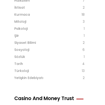
Halkbilim
7
İktisat
2
Kurmaca
18
Mitoloji
3
Psikoloji
1
Şiir
1
Siyaset Bilimi
2
Sosyoloji
6
Sözlük
1
Tarih
4
Türkoloji
13
Yetişkin Edebiyatı
2
Casino And Money Trust