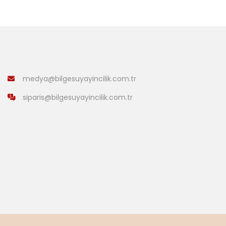
medya@bilgesuyayincilik.com.tr
siparis@bilgesuyayincilik.com.tr