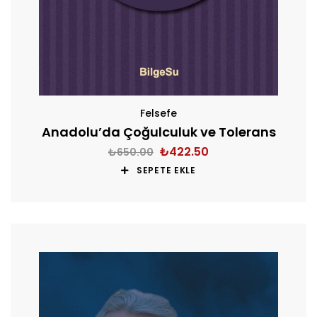
Felsefe
Anadolu’da Çoğulculuk ve Tolerans
₺
422.50
₺
650.00
SEPETE EKLE