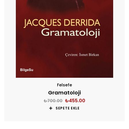
Felsefe
Gramatoloji
₺
455.00
₺
700.00
SEPETE EKLE