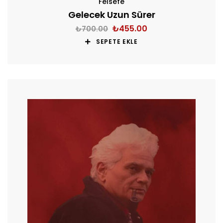
Felsefe
Gelecek Uzun Sürer
₺
455.00
₺
700.00
SEPETE EKLE